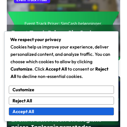
Event Track Priser: SimCash
We respect your privacy
belønninger, Pristyper,
Cookies help us improve your experience, deliver
Innløsningsstrategier
Fiona Caldwell
Mar 11, 2026
personalized content, and analyze traffic. You can
choose which cookies to allow by clicking
Customize
. Click
Accept All
to consent or
Reject
All
to decline non-essential cookies.
Event Track Priser
Customize
Reject All
Accept All
Event Track Priser: Strategiske