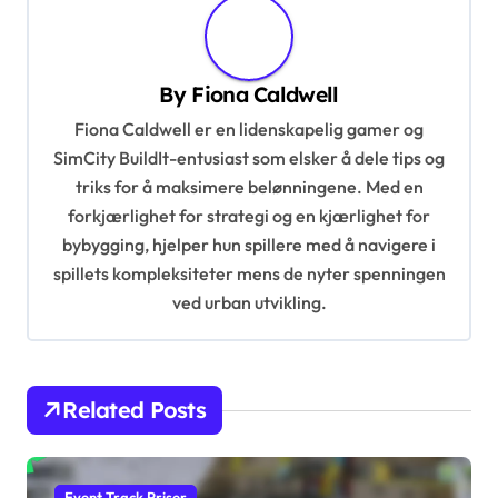
a
v
By
Fiona Caldwell
i
Fiona Caldwell er en lidenskapelig gamer og
g
SimCity BuildIt-entusiast som elsker å dele tips og
a
triks for å maksimere belønningene. Med en
t
forkjærlighet for strategi og en kjærlighet for
i
bybygging, hjelper hun spillere med å navigere i
spillets kompleksiteter mens de nyter spenningen
o
ved urban utvikling.
n
Related Posts
Event Track Priser