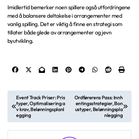
Imidlertid bemerker noen spillere også utfordringene
med å balansere deltakelse i arrangementer med
vanlig spilling. Det er viktig å finne en strategi som
tillater både glede av arrangementer og jevn
byutvikling.
P
Event Track Priser: Pris
Ordførerens Pass: Innh
typer, Optimalisering a
entingsstrategier, Bon
o
v krav, Belønningsplanl
ustyper, Belønningspla
s
egging
nlegging
t
n