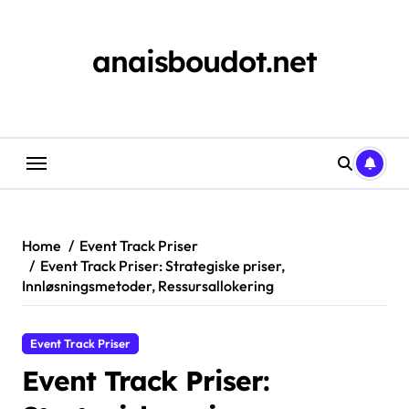
Skip
to
content
anaisboudot.net
Home
Event Track Priser
Event Track Priser: Strategiske priser,
Innløsningsmetoder, Ressursallokering
Event Track Priser
Event Track Priser: