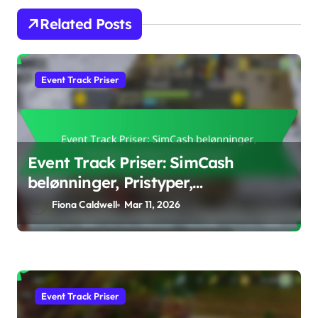
Related Posts
Event Track Priser
Event Track Priser: SimCash
belønninger, Pristyper,
Innløsningsstrategier
Fiona Caldwell
Mar 11, 2026
Event Track Priser