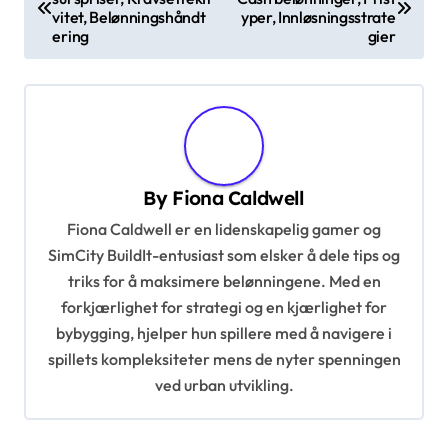
o
vitet, Belønningshåndt
yper, Innløsningsstrate
s
ering
gier
t
n
a
v
By
Fiona Caldwell
i
Fiona Caldwell er en lidenskapelig gamer og
g
SimCity BuildIt-entusiast som elsker å dele tips og
a
triks for å maksimere belønningene. Med en
t
forkjærlighet for strategi og en kjærlighet for
i
bybygging, hjelper hun spillere med å navigere i
spillets kompleksiteter mens de nyter spenningen
o
ved urban utvikling.
n