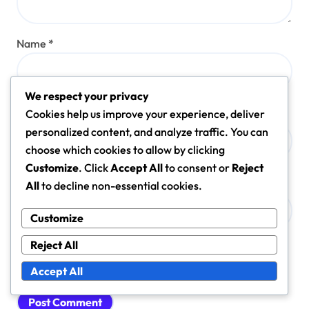
Name
*
We respect your privacy
Email
*
Cookies help us improve your experience, deliver
personalized content, and analyze traffic. You can
choose which cookies to allow by clicking
Customize
. Click
Accept All
to consent or
Reject
Website
All
to decline non-essential cookies.
Customize
Reject All
Save my name, email, and website in this browser for
the next time I comment.
Accept All